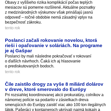
Obavy z vyššieho rizika komplikácií počas teplých
mesiacov sú pomerne rozšírené. Aktuálne poznatky
z medzinárodných výskumov však prinášajú jasnú
odpoveď – ročné obdobie nemá zásadný vplyv na
bezpečnosť zákroku.
tento rok
Poslanci začali rokovanie novelou, ktorá
rieši i opaľovanie v soláriách. Na programe
je aj Gašpar
Poslanci by mali následne pokračovať v rokovaní
o ďalších návrhoch. Čaká ich aj hlasovanie
o prediskutovaných bodoch.
tento rok
Čile zaistilo drogy za vyše 8 miliárd dolárov
v dreve, ktoré smerovalo do Európy
Pri rozsiahlej koordinovanej akcii prokuratúry, colníkov a
námornej polície sa podarilo v zásielkach dreva
smerujúcich do Európy zaistiť viac ako 100 ton ilegálnych
látok. Pašeráci v kontajneroch ukrývali najmä kokaín a