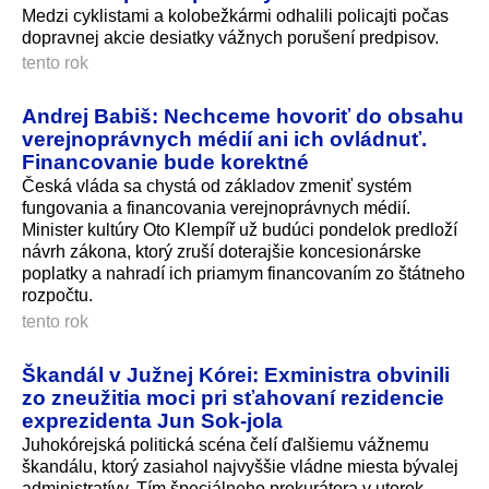
Medzi cyklistami a kolobežkármi odhalili policajti počas
dopravnej akcie desiatky vážnych porušení predpisov.
tento rok
Andrej Babiš: Nechceme hovoriť do obsahu
verejnoprávnych médií ani ich ovládnuť.
Financovanie bude korektné
Česká vláda sa chystá od základov zmeniť systém
fungovania a financovania verejnoprávnych médií.
Minister kultúry Oto Klempíř už budúci pondelok predloží
návrh zákona, ktorý zruší doterajšie koncesionárske
poplatky a nahradí ich priamym financovaním zo štátneho
rozpočtu.
tento rok
Škandál v Južnej Kórei: Exministra obvinili
zo zneužitia moci pri sťahovaní rezidencie
exprezidenta Jun Sok-jola
Juhokórejská politická scéna čelí ďalšiemu vážnemu
škandálu, ktorý zasiahol najvyššie vládne miesta bývalej
administratívy. Tím špeciálneho prokurátora v utorok