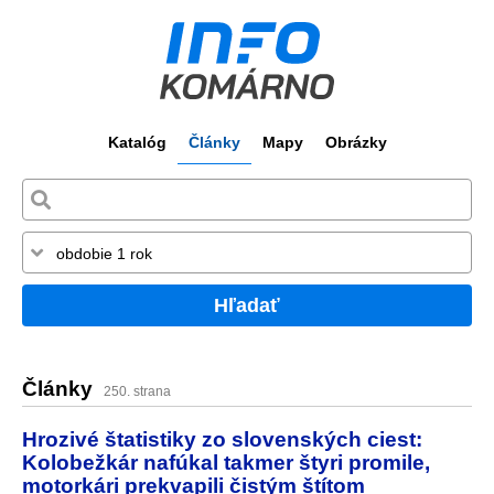
Katalóg
Články
Mapy
Obrázky
Hľadať
Články
250. strana
Hrozivé štatistiky zo slovenských ciest:
Kolobežkár nafúkal takmer štyri promile,
motorkári prekvapili čistým štítom