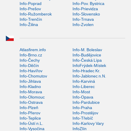
Info-Poprad
Info-Pov. Bystrica
Info-Prešov
Info-Prievidza
Info-Ružomberok
Info-Slovensko
Info-Trenčín
Info-Trnava
Info-Žilina
Info-Zvolen
Atlasfirem.info
Info-M. Boleslav
Info-Brno.cz
Info-Budějovice
Info-Čechy
Info-Česká Lípa
Info-Děčín
InfoFrýdek-Místek
Info-Havířov
Info-Hradec Kr.
Info-Chomutov
Info-Jablonec n.N.
Info-Jihlava
Info-Karviná
Info-Kladno
Info-Liberec
Info-Morava
Info-Most
Info-Olomouc
Info-Opava
Info-Ostrava
Info-Pardubice
Info-Plzeň
Info-Praha
Info-Přerov
Info-Prostějov
Info-Teplice
Info-Třebíč
Info-Ústí n.L.
Info-Karlovy Vary
Info-Vysočina
InfoZlín