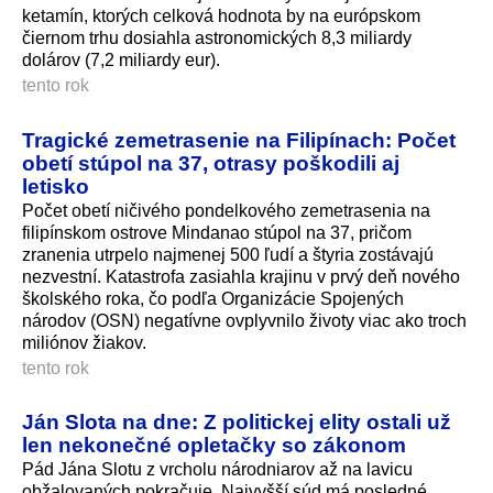
ketamín, ktorých celková hodnota by na európskom
čiernom trhu dosiahla astronomických 8,3 miliardy
dolárov (7,2 miliardy eur).
tento rok
Tragické zemetrasenie na Filipínach: Počet
obetí stúpol na 37, otrasy poškodili aj
letisko
Počet obetí ničivého pondelkového zemetrasenia na
filipínskom ostrove Mindanao stúpol na 37, pričom
zranenia utrpelo najmenej 500 ľudí a štyria zostávajú
nezvestní. Katastrofa zasiahla krajinu v prvý deň nového
školského roka, čo podľa Organizácie Spojených
národov (OSN) negatívne ovplyvnilo životy viac ako troch
miliónov žiakov.
tento rok
Ján Slota na dne: Z politickej elity ostali už
len nekonečné opletačky so zákonom
Pád Jána Slotu z vrcholu národniarov až na lavicu
obžalovaných pokračuje. Najvyšší súd má posledné