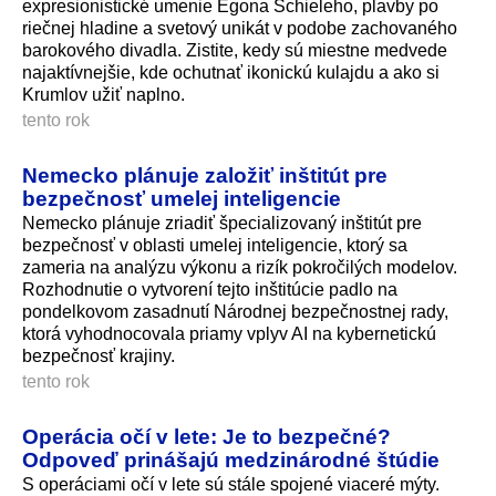
expresionistické umenie Egona Schieleho, plavby po
riečnej hladine a svetový unikát v podobe zachovaného
barokového divadla. Zistite, kedy sú miestne medvede
najaktívnejšie, kde ochutnať ikonickú kulajdu a ako si
Krumlov užiť naplno.
tento rok
Nemecko plánuje založiť inštitút pre
bezpečnosť umelej inteligencie
Nemecko plánuje zriadiť špecializovaný inštitút pre
bezpečnosť v oblasti umelej inteligencie, ktorý sa
zameria na analýzu výkonu a rizík pokročilých modelov.
Rozhodnutie o vytvorení tejto inštitúcie padlo na
pondelkovom zasadnutí Národnej bezpečnostnej rady,
ktorá vyhodnocovala priamy vplyv AI na kybernetickú
bezpečnosť krajiny.
tento rok
Operácia očí v lete: Je to bezpečné?
Odpoveď prinášajú medzinárodné štúdie
S operáciami očí v lete sú stále spojené viaceré mýty.