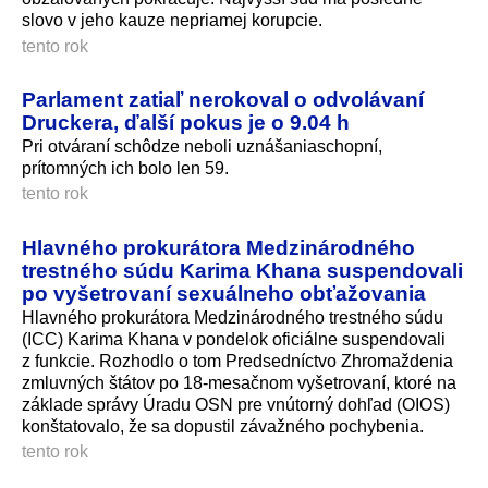
slovo v jeho kauze nepriamej korupcie.
tento rok
Parlament zatiaľ nerokoval o odvolávaní
Druckera, ďalší pokus je o 9.04 h
Pri otváraní schôdze neboli uznášaniaschopní,
prítomných ich bolo len 59.
tento rok
Hlavného prokurátora Medzinárodného
trestného súdu Karima Khana suspendovali
po vyšetrovaní sexuálneho obťažovania
Hlavného prokurátora Medzinárodného trestného súdu
(ICC) Karima Khana v pondelok oficiálne suspendovali
z funkcie. Rozhodlo o tom Predsedníctvo Zhromaždenia
zmluvných štátov po 18-mesačnom vyšetrovaní, ktoré na
základe správy Úradu OSN pre vnútorný dohľad (OIOS)
konštatovalo, že sa dopustil závažného pochybenia.
tento rok