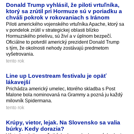
Donald Trump vyhlásil, že piloti vrtuľníka,
ktorý sa zrútil pri Hormuze sú v poriadku a
chváli pokrok v rokovaniach s Iránom
Piloti amerického vojenského vrtuľníka Apache, ktorý sa
v pondelok zrútil v strategickej oblasti blízko
Hormuzského prielivu, sú živí a v úplnom bezpečí.
Oficiálne to potvrdil americký prezident Donald Trump
s tým, že okolnosti nehody zostávajú predmetom
vyšetrovania.
tento rok
Line up Lovestream festivalu je opäť
lákavejší
Prichádza americký umelec, ktorého skladba s Post
Malone bola nominovaná na Grammy a pozná ju každý
milovník Spidermana.
tento rok
Krúpy, vietor, lejak. Na Slovensko sa valia
búrky. Kedy dorazia?