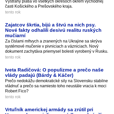
Výstrahy platia vo všetkých okresoch okrem východnej
časti Košického a Prešovského kraja.
tento rok
Zajatcov škrtia, bijú a štvú na nich psy.
Nové fakty odhalili desivú realitu ruských
mučiarní
Za číslami mŕtvych a zranených na Ukrajine sa skrýva
systémové mučenie v pivniciach a väzniciach. Nový
dokument zachytáva priemysel bolesti vyrobený v Rusku.
tento rok
Iveta Radičová: O populizme a prečo naše
vlády padajú (Bárdy & Káčer)
Prečo nedokážu demokratické sily na Slovensku stabilne
vládnuť a prečo sa namiesto toho neustále vracia k moci
Robert Fico?
tento rok
Vrtuľník americkej armády sa zrútil pri