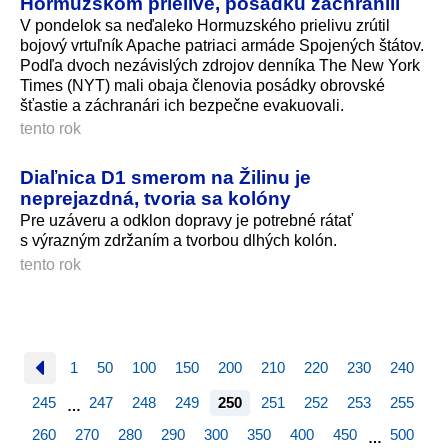
Hormuzskom prielive, posádku zachránili
V pondelok sa neďaleko Hormuzského prielivu zrútil
bojový vrtuľník Apache patriaci armáde Spojených štátov.
Podľa dvoch nezávislých zdrojov denníka The New York
Times (NYT) mali obaja členovia posádky obrovské
šťastie a záchranári ich bezpečne evakuovali.
tento rok
Diaľnica D1 smerom na Žilinu je
neprejazdná, tvoria sa kolóny
Pre uzáveru a odklon dopravy je potrebné rátať
s výrazným zdržaním a tvorbou dlhých kolón.
tento rok
1
50
100
150
200
210
220
230
240
245
247
248
249
250
251
252
253
255
…
260
270
280
290
300
350
400
450
500
…