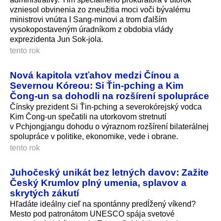
vzniesol obvinenia zo zneužitia moci voči bývalému
ministrovi vnútra I Sang-minovi a trom ďalším
vysokopostaveným úradníkom z obdobia vlády
exprezidenta Jun Sok-jola.
tento rok
Nová kapitola vzťahov medzi Čínou a
Severnou Kóreou: Si Ťin-pching a Kim
Čong-un sa dohodli na rozšírení spolupráce
Čínsky prezident Si Ťin-pching a severokórejský vodca
Kim Čong-un spečatili na utorkovom stretnutí
v Pchjongjangu dohodu o výraznom rozšírení bilaterálnej
spolupráce v politike, ekonomike, vede i obrane.
tento rok
Juhočeský unikát bez letných davov: Zažite
Český Krumlov plný umenia, splavov a
skrytých zákutí
Hľadáte ideálny cieľ na spontánny predĺžený víkend?
Mesto pod patronátom UNESCO spája svetové