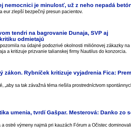
j nemocnici je minulosť, už z neho nepadá betó
a eur zlepší bezpečný presun pacientov.
vom tendri na bagrovanie Dunaja, SVP aj
ritiku odmietajú
ozornila na údajné podozrivé okolnosti miliónovej zákazky na
 a kritizuje prizvanie talianskej firmy Nautilus do konzorcia.
zákon. Rybníček kritizuje vyjadrenia Fica: Premi
, „aby sa tak závažná téma riešila prostredníctvom spontánnyc
tika umenia, tvrdí Gašpar. Mesterová: Danko zo 
a a ostré výmeny najmä pri kauzách Fórum a Očistec dominovali 