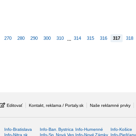
270
280
290
300
310
314
315
316
317
318
…
Editovať
Kontakt, reklama / Portaly.sk
Naše reklamné prvky
Info-Bratislava
Info-Ban. Bystrica
Info-Humenné
Info-Košice
Info-Nitra.sk
Info-Sp. Nová Ves
Info-Nové Zámky
Info-Piešťan