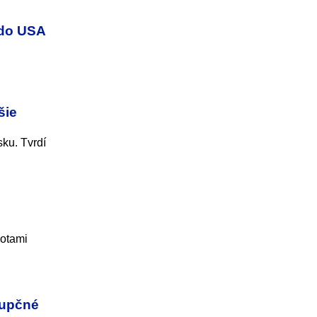
 do USA
šie
ku. Tvrdí
lotami
rupčné