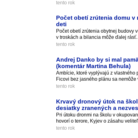
tento rok
Počet obetí zrútenia domu v
deti
Počet obetí zrútenia obytnej budovy v
v troskách a bilancia môže ďalej rásť.
tento rok
Andrej Danko by si mal pamäta
(komentár Martina Behula)
Ambície, ktoré vyplývajú z vlastného 
Ficovi bez jasného plánu sa nemôže v
tento rok
Krvavý dronový útok na škol
desiatky zranených a nezve
Pri útoku dronmi na školu v okupovan
hovorí o terore, Kyjev o zásahu veliteľ
tento rok