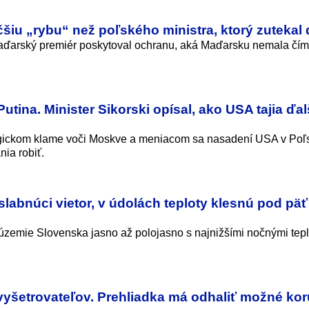
čšiu „rybu“ než poľského ministra, ktorý zutekal
 maďarský premiér poskytoval ochranu, aká Maďarsku nemala čím
utina. Minister Sikorski opísal, ako USA tajia ďal
tegickom klame voči Moskve a meniacom sa nasadení USA v Poľs
nia robiť.
slabnúci vietor, v údolách teploty klesnú pod päť
územie Slovenska jasno až polojasno s najnižšími nočnými tep
vyšetrovateľov. Prehliadka má odhaliť možné ko