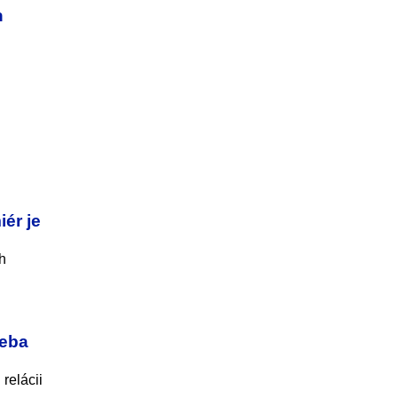
n
ér je
h
seba
relácii