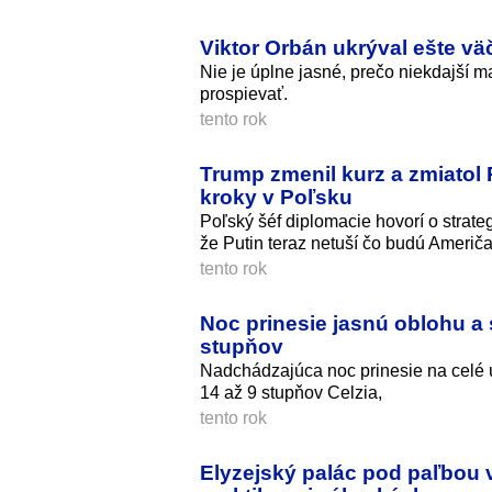
Viktor Orbán ukrýval ešte vä
Nie je úplne jasné, prečo niekdajší
prospievať.
tento rok
Trump zmenil kurz a zmiatol P
kroky v Poľsku
Poľský šéf diplomacie hovorí o stra
že Putin teraz netuší čo budú Američa
tento rok
Noc prinesie jasnú oblohu a 
stupňov
Nadchádzajúca noc prinesie na celé 
14 až 9 stupňov Celzia,
tento rok
Elyzejský palác pod paľbou 