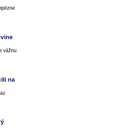
ompézne
ovine
re vážnu
íti na
raz
vý