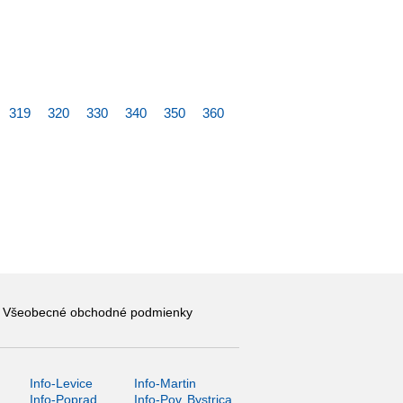
319
320
330
340
350
360
Všeobecné obchodné podmienky
Info-Levice
Info-Martin
y
Info-Poprad
Info-Pov. Bystrica