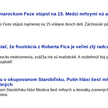
 marockom Feze stúpol na 15. Medzi mŕtvymi sú a
o Feze stúpol najmenej na 15 vrátane dvoch detí. Záchranári pá
ť, že frustrácia z Roberta Fica je veľmi zlý radc
pocitu nedocenenia, zväčša nie sú realistické. A rozbehnúť boj p
yplatiť.
u v okupovanom Starobiľsku. Putin hlási šesť mŕ
stných
om Starobiľsku hlási Moskva šesť mŕtvych a desiatky zranených
stva.