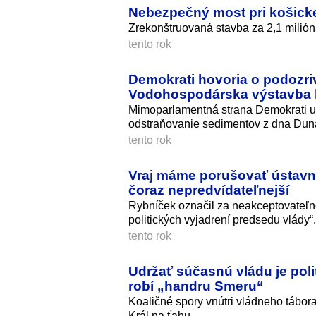
Nebezpečný most pri košicke
Zrekonštruovaná stavba za 2,1 milión
tento rok
Demokrati hovoria o podozri
Vodohospodárska výstavba k
Mimoparlamentná strana Demokrati up
odstraňovanie sedimentov z dna Dunaja
tento rok
Vraj máme porušovať ústavný 
čoraz nepredvídateľnejší
Rybníček označil za neakceptovateľné
politických vyjadrení predsedu vlády“.
tento rok
Udržať súčasnú vládu je poli
robí „handru Smeru“
Koaličné spory vnútri vládneho tábor
Král na ťahu.