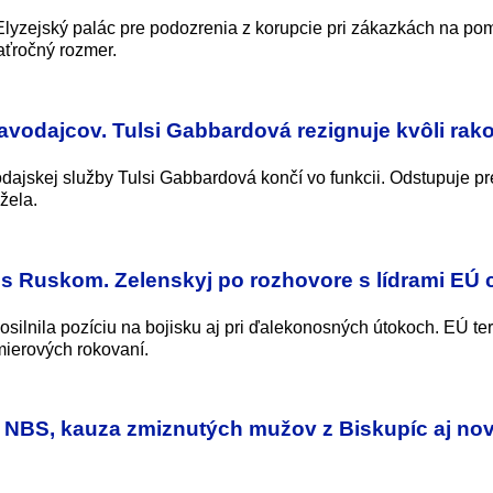
 Elyzejský palác pre podozrenia z korupcie pri zákazkách na p
ťročný rozmer.
avodajcov. Tulsi Gabbardová rezignuje kvôli rak
dajskej služby Tulsi Gabbardová končí vo funkcii. Odstupuje p
žela.
e s Ruskom. Zelenskyj po rozhovore s lídrami EÚ c
silnila pozíciu na bojisku aj pri ďalekonosných útokoch. EÚ te
mierových rokovaní.
 NBS, kauza zmiznutých mužov z Biskupíc aj no