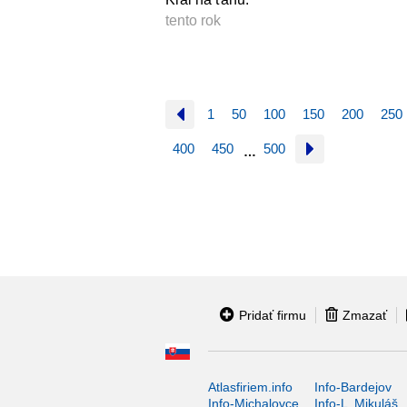
tento rok
1
50
100
150
200
250
400
450
500
…
Pridať firmu
Zmazať
Atlasfiriem.info
Info-Bardejov
Info-Michalovce
Info-L. Mikuláš