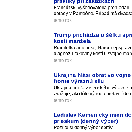
praktiky pri zákazkách
Francúzski vyšetrovatelia prehľadali
obrady v Panteóne. Prípad má dvadsa
tento rok
Trump prichádza o šéfku spr
kostí manžela
Riaditeľka americkej Národnej spravo
diagnózu rakoviny kostí u svojho man
tento rok
Ukrajina hlási obrat vo vojn
fronte výraznú silu
Ukrajina podľa Zelenského výrazne po
zvažuje, ako túto výhodu pretaviť do 
tento rok
Ladislav Kamenický mieri do
prieskum (denný výber)
Pozrite si denný výber správ.