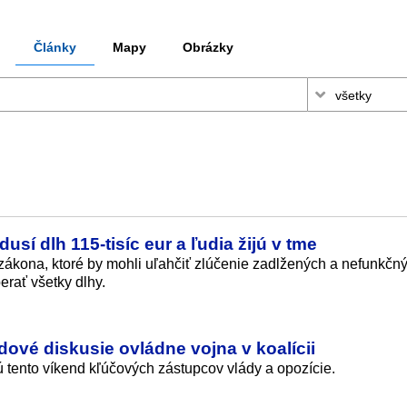
Články
Mapy
Obrázky
sí dlh 115‑tisíc eur a ľudia žijú v tme
 zákona, ktoré by mohli uľahčiť zlúčenie zadlžených a nefunkčn
erať všetky dlhy.
vé diskusie ovládne vojna v koalícii
jú tento víkend kľúčových zástupcov vlády a opozície.