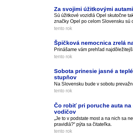
Za svojimi úžitkovými autami 
Sú úžitkové vozidlá Opel skutočne tak
značky Opel po celom Slovensku sú o
tento rok
Špičková nemocnica zrelá na
Prinášame vám prehľad najdôležitejší
tento rok
Sobota prinesie jasné a tepl
stupňov
Na Slovensku bude v sobotu prevažne
tento rok
Čo robiť pri poruche auta na
vodičov
„Je to v podstate most a na nich sa ne
pravidlá?“ pýta sa čitateľka.
tento rok