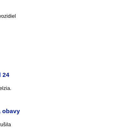
vozidiel
d 24
lzia.
a obavy
ušila