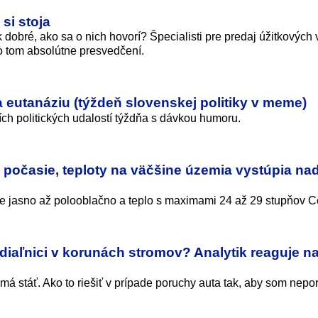
si stoja
 dobré, ako sa o nich hovorí? Špecialisti pre predaj úžitkových 
 tom absolútne presvedčení.
 eutanáziu (týždeň slovenskej politiky v meme)
ch politických udalostí týždňa s dávkou humoru.
é počasie, teploty na väčšine územia vystúpia na
 jasno až polooblačno a teplo s maximami 24 až 29 stupňov Ce
 diaľnici v korunách stromov? Analytik reaguje n
má stáť. Ako to riešiť v prípade poruchy auta tak, aby som nepor