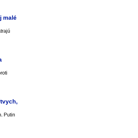
j malé
trajú
a
roti
tvych,
. Putin