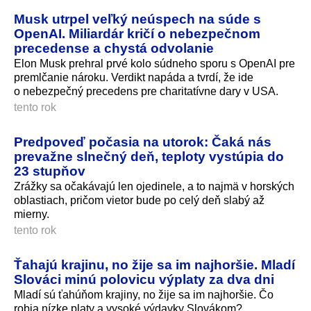
Musk utrpel veľký neúspech na súde s
OpenAI. Miliardár kričí o nebezpečnom
precedense a chystá odvolanie
Elon Musk prehral prvé kolo súdneho sporu s OpenAI pre
premlčanie nároku. Verdikt napáda a tvrdí, že ide
o nebezpečný precedens pre charitatívne dary v USA.
tento rok
Predpoveď počasia na utorok: Čaká nás
prevažne slnečný deň, teploty vystúpia do
23 stupňov
Zrážky sa očakávajú len ojedinele, a to najmä v horských
oblastiach, pričom vietor bude po celý deň slabý až
mierny.
tento rok
Ťahajú krajinu, no žije sa im najhoršie. Mladí
Slováci minú polovicu výplaty za dva dni
Mladí sú ťahúňom krajiny, no žije sa im najhoršie. Čo
robia nízke platy a vysoké výdavky Slovákom?