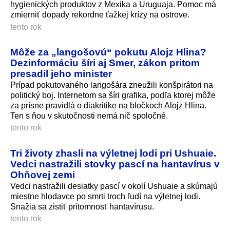
hygienických produktov z Mexika a Uruguaja. Pomoc má
zmierniť dopady rekordne ťažkej krízy na ostrove.
tento rok
Môže za „langošovú“ pokutu Alojz Hlina?
Dezinformáciu šíri aj Smer, zákon pritom
presadil jeho minister
Prípad pokutovaného langošára zneužili konšpirátori na
politický boj. Internetom sa šíri grafika, podľa ktorej môže
za prísne pravidlá o diakritike na bločkoch Alojz Hlina.
Ten s ňou v skutočnosti nemá nič spoločné.
tento rok
Tri životy zhasli na výletnej lodi pri Ushuaie.
Vedci nastražili stovky pascí na hantavírus v
Ohňovej zemi
Vedci nastražili desiatky pascí v okolí Ushuaie a skúmajú
miestne hlodavce po smrti troch ľudí na výletnej lodi.
Snažia sa zistiť prítomnosť hantavírusu.
tento rok