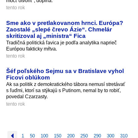
môcť otvoriť“, dopĺňa.
tento rok
Sme ako v pretlakovanom hrnci. Európa?
Zaostalé „slepé črevo Ázie“. Chmelár
skritizoval aj „ministra“ Fica
Tradičná politická ľavica je podľa analytika naprieč
Európou fakticky mŕtva.
tento rok
Šéf poľského Sejmu sa v Bratislave vyhol
Ficovi oblúkom
Ak sa politik z demokratického tábora nemusí stretávať
s ľuďmi, ktorí sa stýkajú s Putinom, nemal by to robiť,
povedal Czarzasty.
tento rok
1
50
100
150
200
250
290
300
310