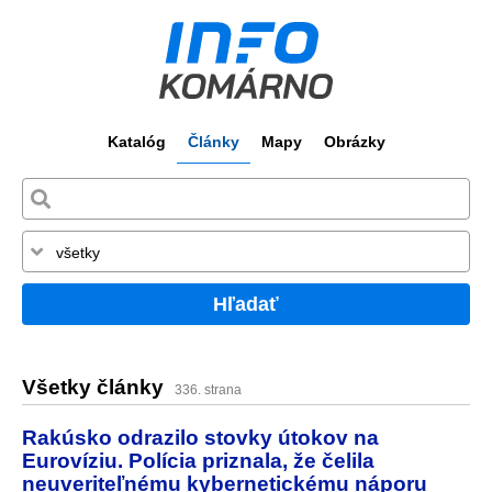
Katalóg
Články
Mapy
Obrázky
Hľadať
Všetky články
336. strana
Rakúsko odrazilo stovky útokov na
Eurovíziu. Polícia priznala, že čelila
neuveriteľnému kybernetickému náporu