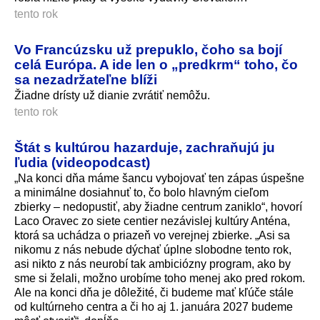
tento rok
Vo Francúzsku už prepuklo, čoho sa bojí
celá Európa. A ide len o „predkrm“ toho, čo
sa nezadržateľne blíži
Žiadne drísty už dianie zvrátiť nemôžu.
tento rok
Štát s kultúrou hazarduje, zachraňujú ju
ľudia (videopodcast)
„Na konci dňa máme šancu vybojovať ten zápas úspešne
a minimálne dosiahnuť to, čo bolo hlavným cieľom
zbierky – nedopustiť, aby žiadne centrum zaniklo“, hovorí
Laco Oravec zo siete centier nezávislej kultúry Anténa,
ktorá sa uchádza o priazeň vo verejnej zbierke. „Asi sa
nikomu z nás nebude dýchať úplne slobodne tento rok,
asi nikto z nás neurobí tak ambiciózny program, ako by
sme si želali, možno urobíme toho menej ako pred rokom.
Ale na konci dňa je dôležité, či budeme mať kľúče stále
od kultúrneho centra a či ho aj 1. januára 2027 budeme