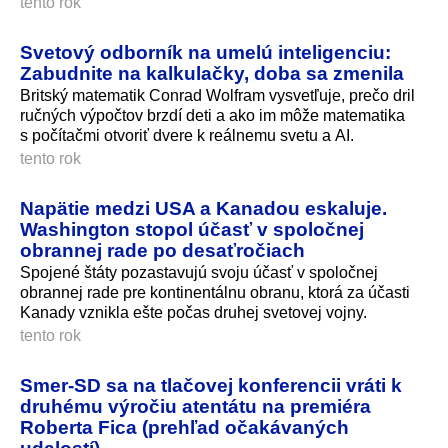
tento rok
Svetový odborník na umelú inteligenciu:
Zabudnite na kalkulačky, doba sa zmenila
Britský matematik Conrad Wolfram vysvetľuje, prečo dril
ručných výpočtov brzdí deti a ako im môže matematika
s počítačmi otvoriť dvere k reálnemu svetu a AI.
tento rok
Napätie medzi USA a Kanadou eskaluje.
Washington stopol účasť v spoločnej
obrannej rade po desaťročiach
Spojené štáty pozastavujú svoju účasť v spoločnej
obrannej rade pre kontinentálnu obranu, ktorá za účasti
Kanady vznikla ešte počas druhej svetovej vojny.
tento rok
Smer-SD sa na tlačovej konferencii vráti k
druhému výročiu atentátu na premiéra
Roberta Fica (prehľad očakávaných