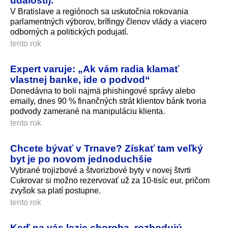
udalostí).
V Bratislave a regiónoch sa uskutočnia rokovania
parlamentných výborov, brífingy členov vlády a viacero
odborných a politických podujatí.
tento rok
Expert varuje: „Ak vám radia klamať
vlastnej banke, ide o podvod“
Donedávna to boli najmä phishingové správy alebo
emaily, dnes 90 % finančných strát klientov bánk tvoria
podvody zamerané na manipuláciu klienta.
tento rok
Chcete bývať v Trnave? Získať tam veľký
byt je po novom jednoduchšie
Vybrané trojizbové a štvorizbové byty v novej štvrti
Cukrovar si možno rezervovať už za 10-tisíc eur, pričom
zvyšok sa platí postupne.
tento rok
Keď na vás lezie choroba, rozhodujú