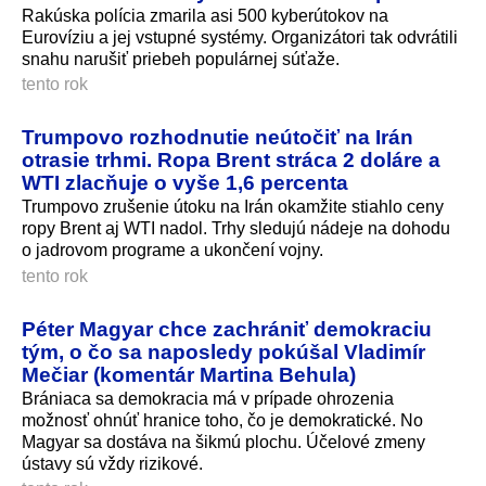
Rakúska polícia zmarila asi 500 kyberútokov na
Eurovíziu a jej vstupné systémy. Organizátori tak odvrátili
snahu narušiť priebeh populárnej súťaže.
tento rok
Trumpovo rozhodnutie neútočiť na Irán
otrasie trhmi. Ropa Brent stráca 2 doláre a
WTI zlacňuje o vyše 1,6 percenta
Trumpovo zrušenie útoku na Irán okamžite stiahlo ceny
ropy Brent aj WTI nadol. Trhy sledujú nádeje na dohodu
o jadrovom programe a ukončení vojny.
tento rok
Péter Magyar chce zachrániť demokraciu
tým, o čo sa naposledy pokúšal Vladimír
Mečiar (komentár Martina Behula)
Brániaca sa demokracia má v prípade ohrozenia
možnosť ohnúť hranice toho, čo je demokratické. No
Magyar sa dostáva na šikmú plochu. Účelové zmeny
ústavy sú vždy rizikové.