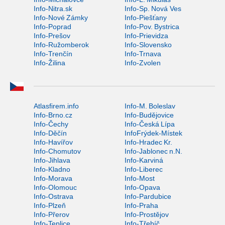
Info-Nitra.sk
Info-Sp. Nová Ves
Info-Nové Zámky
Info-Piešťany
Info-Poprad
Info-Pov. Bystrica
Info-Prešov
Info-Prievidza
Info-Ružomberok
Info-Slovensko
Info-Trenčín
Info-Trnava
Info-Žilina
Info-Zvolen
Atlasfirem.info
Info-M. Boleslav
Info-Brno.cz
Info-Budějovice
Info-Čechy
Info-Česká Lípa
Info-Děčín
InfoFrýdek-Místek
Info-Havířov
Info-Hradec Kr.
Info-Chomutov
Info-Jablonec n.N.
Info-Jihlava
Info-Karviná
Info-Kladno
Info-Liberec
Info-Morava
Info-Most
Info-Olomouc
Info-Opava
Info-Ostrava
Info-Pardubice
Info-Plzeň
Info-Praha
Info-Přerov
Info-Prostějov
Info-Teplice
Info-Třebíč