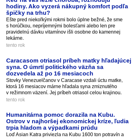
hodiny. Ako vyzerá nákupný komfort podľa
špičky na trhu?
Ešte pred niekoľkými rokmi bolo úplne bežné, že sme
s horúčkou, nepríjemnými bolesťami alebo len pre
pravidelnú dávku vitamínov išli osobne do kamennej
lekárne.
tento rok
Caracasom otriasol príbeh matky hľadajúcej
syna. O úmrtí politického väzňa sa
dozvedela až po 16 mesiacoch
Stovky Venezuelčanov v Caracase vzdali úctu matke,
ktorá 16 mesiacov márne hľadala syna zmiznutého
v režimnom väzení. Jej príbeh otriasol celou krajinou.
tento rok
Humanitárna pomoc dorazila na Kubu.
Ostrov v najhoršej ekonomickej kríze, ľudia
trpia hladom a výpadkami prúdu
Loď Asian Katra priviezla na Kubu 1600 ton potravín a