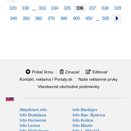
320
330
333
334
335
336
337
338
339
…
340
350
360
370
380
400
450
500
…
Pridať firmu
Zmazať
Editovať
Kontakt, reklama / Portaly.sk
Naše reklamné prvky
Všeobecné obchodné podmienky
Atlasfiriem.info
Info-Bardejov
Info-Bratislava
Info-Ban. Bystrica
Info-Humenné
Info-Košice
Info-Levice
Info-Martin
Info-Michalovce
Info-L. Mikuláš