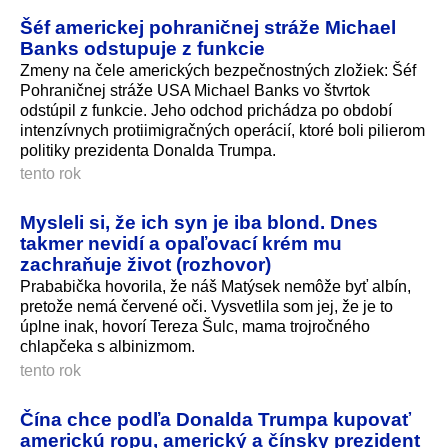
Šéf americkej pohraničnej stráže Michael
Banks odstupuje z funkcie
Zmeny na čele amerických bezpečnostných zložiek: Šéf
Pohraničnej stráže USA Michael Banks vo štvrtok
odstúpil z funkcie. Jeho odchod prichádza po období
intenzívnych protiimigračných operácií, ktoré boli pilierom
politiky prezidenta Donalda Trumpa.
tento rok
Mysleli si, že ich syn je iba blond. Dnes
takmer nevidí a opaľovací krém mu
zachraňuje život (rozhovor)
Prababička hovorila, že náš Matýsek nemôže byť albín,
pretože nemá červené oči. Vysvetlila som jej, že je to
úplne inak, hovorí Tereza Šulc, mama trojročného
chlapčeka s albinizmom.
tento rok
Čína chce podľa Donalda Trumpa kupovať
americkú ropu, americký a čínsky prezident