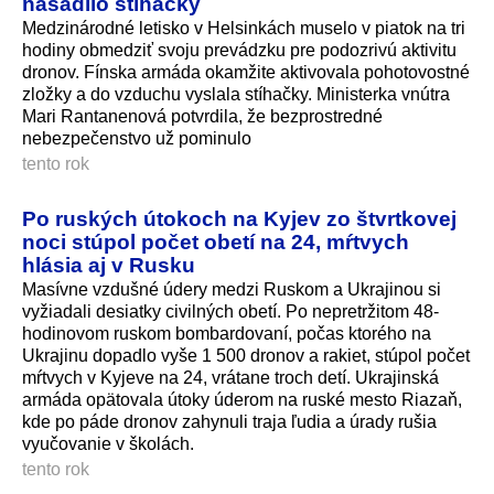
nasadilo stíhačky
Medzinárodné letisko v Helsinkách muselo v piatok na tri
hodiny obmedziť svoju prevádzku pre podozrivú aktivitu
dronov. Fínska armáda okamžite aktivovala pohotovostné
zložky a do vzduchu vyslala stíhačky. Ministerka vnútra
Mari Rantanenová potvrdila, že bezprostredné
nebezpečenstvo už pominulo
tento rok
Po ruských útokoch na Kyjev zo štvrtkovej
noci stúpol počet obetí na 24, mŕtvych
hlásia aj v Rusku
Masívne vzdušné údery medzi Ruskom a Ukrajinou si
vyžiadali desiatky civilných obetí. Po nepretržitom 48-
hodinovom ruskom bombardovaní, počas ktorého na
Ukrajinu dopadlo vyše 1 500 dronov a rakiet, stúpol počet
mŕtvych v Kyjeve na 24, vrátane troch detí. Ukrajinská
armáda opätovala útoky úderom na ruské mesto Riazaň,
kde po páde dronov zahynuli traja ľudia a úrady rušia
vyučovanie v školách.
tento rok