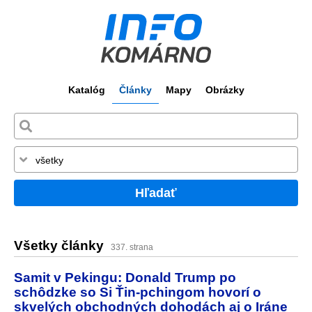
Katalóg
Články
Mapy
Obrázky
Hľadať
Všetky články
337. strana
Samit v Pekingu: Donald Trump po
schôdzke so Si Ťin-pchingom hovorí o
skvelých obchodných dohodách aj o Iráne