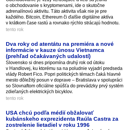
o obchodovanie s kryptomenami, ide o skutočne
adrenalínovú aktivitu. Táto aktivita však nie je pre
každého. Bitcoin, Ethereum či ďalšie digitálne aktíva
v krátkom čase rastú a rovnako rýchlo strácajú hodnotu.
tento rok
Dva roky od atentátu na premiéra a nové
informácie v kauze únosu Vietnamca
(prehľad očakávaných udalostí)
Slovensko si dnes pripomína druhý rok od útoku
v Handlovej, ku ktorému sa na poludnie vyjadrí predseda
vlády Robert Fico. Popri politických témach čaká hlavné
mesto dôležitý posun v doprave – Bratislava v spolupráci
so Slovnaftom oficiálne spúšťa do prevádzky prvý systém
zdieľaných elektrických bicyklov.
tento rok
USA chcú podľa médií obžalovať
kubánskeho exprezidenta Raúla Castra za
zostrelenie lietadiel v roku 1996