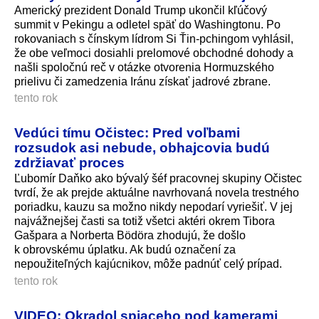
Americký prezident Donald Trump ukončil kľúčový
summit v Pekingu a odletel späť do Washingtonu. Po
rokovaniach s čínskym lídrom Si Ťin-pchingom vyhlásil,
že obe veľmoci dosiahli prelomové obchodné dohody a
našli spoločnú reč v otázke otvorenia Hormuzského
prielivu či zamedzenia Iránu získať jadrové zbrane.
tento rok
Vedúci tímu Očistec: Pred voľbami
rozsudok asi nebude, obhajcovia budú
zdržiavať proces
Ľubomír Daňko ako bývalý šéf pracovnej skupiny Očistec
tvrdí, že ak prejde aktuálne navrhovaná novela trestného
poriadku, kauzu sa možno nikdy nepodarí vyriešiť. V jej
najvážnejšej časti sa totiž všetci aktéri okrem Tibora
Gašpara a Norberta Bödöra zhodujú, že došlo
k obrovskému úplatku. Ak budú označení za
nepoužiteľných kajúcnikov, môže padnúť celý prípad.
tento rok
VIDEO: Okradol spiaceho pod kamerami