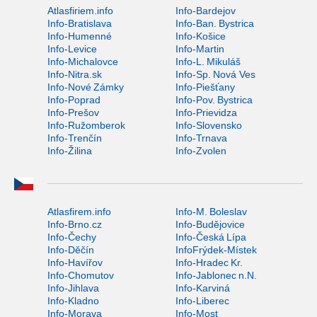
Atlasfiriem.info
Info-Bardejov
Info-Bratislava
Info-Ban. Bystrica
Info-Humenné
Info-Košice
Info-Levice
Info-Martin
Info-Michalovce
Info-L. Mikuláš
Info-Nitra.sk
Info-Sp. Nová Ves
Info-Nové Zámky
Info-Piešťany
Info-Poprad
Info-Pov. Bystrica
Info-Prešov
Info-Prievidza
Info-Ružomberok
Info-Slovensko
Info-Trenčín
Info-Trnava
Info-Žilina
Info-Zvolen
Atlasfirem.info
Info-M. Boleslav
Info-Brno.cz
Info-Budějovice
Info-Čechy
Info-Česká Lípa
Info-Děčín
InfoFrýdek-Místek
Info-Havířov
Info-Hradec Kr.
Info-Chomutov
Info-Jablonec n.N.
Info-Jihlava
Info-Karviná
Info-Kladno
Info-Liberec
Info-Morava
Info-Most