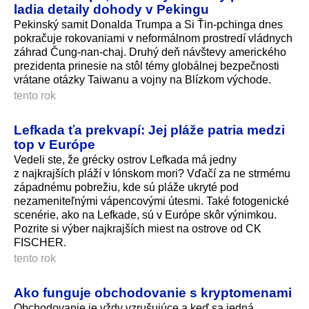
ladia detaily dohody v Pekingu
Pekinský samit Donalda Trumpa a Si Ťin-pchinga dnes
pokračuje rokovaniami v neformálnom prostredí vládnych
záhrad Čung-nan-chaj. Druhý deň návštevy amerického
prezidenta prinesie na stôl témy globálnej bezpečnosti
vrátane otázky Taiwanu a vojny na Blízkom východe.
tento rok
Lefkada ťa prekvapí: Jej pláže patria medzi
top v Európe
Vedeli ste, že grécky ostrov Lefkada má jedny
z najkrajších pláží v Iónskom mori? Vďačí za ne strmému
západnému pobrežiu, kde sú pláže ukryté pod
nezameniteľnými vápencovými útesmi. Také fotogenické
scenérie, ako na Lefkade, sú v Európe skôr výnimkou.
Pozrite si výber najkrajších miest na ostrove od CK
FISCHER.
tento rok
Ako funguje obchodovanie s kryptomenami
Obchodovanie je vždy vzrušujúce a keď sa jedná