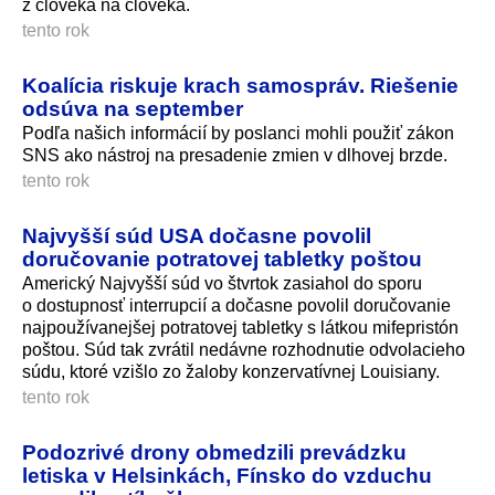
z človeka na človeka.
tento rok
Koalícia riskuje krach samospráv. Riešenie
odsúva na september
Podľa našich informácií by poslanci mohli použiť zákon
SNS ako nástroj na presadenie zmien v dlhovej brzde.
tento rok
Najvyšší súd USA dočasne povolil
doručovanie potratovej tabletky poštou
Americký Najvyšší súd vo štvrtok zasiahol do sporu
o dostupnosť interrupcií a dočasne povolil doručovanie
najpoužívanejšej potratovej tabletky s látkou mifepristón
poštou. Súd tak zvrátil nedávne rozhodnutie odvolacieho
súdu, ktoré vzišlo zo žaloby konzervatívnej Louisiany.
tento rok
Podozrivé drony obmedzili prevádzku
letiska v Helsinkách, Fínsko do vzduchu