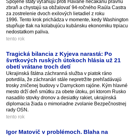
Spojené štáty vyťahujú proti Havane nečakanú právnu
zbraň a chystajú sa obžalovať 94-ročného Raúla Castra
za zostrelenie dvoch exilových lietadiel z roku
1996. Tento krok prichádza v momente, kedy Washington
stupňuje tlak na kolabujúcu kubánsku ekonomiku trpiacu
nedostatkom paliva.
tento rok
Tragická bilancia z Kyjeva narastá: Po
švrtkových ruských útokoch hlásia už 21
obetí vrátane troch detí
Ukrajinská štátna záchranná služba v piatok ráno
potvrdila, že záchranári stále nepretržite prehľadávajú
trosky zničenej budovy v Darnyckom rajóne. Kým hlavné
mesto drží deň smútku za obete útoku, pri ktorom Rusko
nasadilo stovky dronov a desiatky rakiet, ukrajinská
diplomacia žiada o mimoriadne zvolanie Bezpečnostnej
rady OSN.
tento rok
Igor Matovič v problémoch. Blaha na