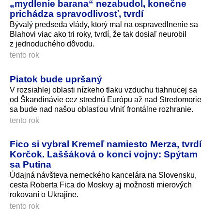
„mydlenie barana“ nezabudol, konečne
prichádza spravodlivosť, tvrdí
Bývalý predseda vlády, ktorý mal na ospravedlnenie sa
Blahovi viac ako tri roky, tvrdí, že tak dosiaľ neurobil
z jednoduchého dôvodu.
tento rok
Piatok bude upršaný
V rozsiahlej oblasti nízkeho tlaku vzduchu tiahnucej sa
od Škandinávie cez strednú Európu až nad Stredomorie
sa bude nad našou oblasťou vlniť frontálne rozhranie.
tento rok
Fico si vybral Kremeľ namiesto Merza, tvrdí
Korčok. Laššáková o konci vojny: Spýtam
sa Putina
Údajná návšteva nemeckého kancelára na Slovensku,
cesta Roberta Fica do Moskvy aj možnosti mierových
rokovaní o Ukrajine.
tento rok