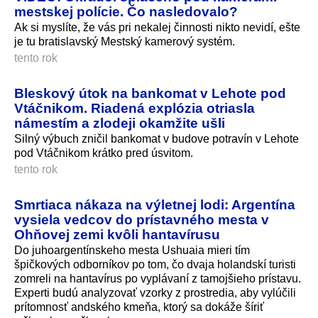
mestskej polície. Čo nasledovalo?
Ak si myslíte, že vás pri nekalej činnosti nikto nevidí, ešte
je tu bratislavský Mestský kamerový systém.
tento rok
Bleskový útok na bankomat v Lehote pod
Vtáčnikom. Riadená explózia otriasla
námestím a zlodeji okamžite ušli
Silný výbuch zničil bankomat v budove potravín v Lehote
pod Vtáčnikom krátko pred úsvitom.
tento rok
Smrtiaca nákaza na výletnej lodi: Argentína
vysiela vedcov do prístavného mesta v
Ohňovej zemi kvôli hantavírusu
Do juhoargentínskeho mesta Ushuaia mieri tím
špičkových odborníkov po tom, čo dvaja holandskí turisti
zomreli na hantavírus po vyplávaní z tamojšieho prístavu.
Experti budú analyzovať vzorky z prostredia, aby vylúčili
prítomnosť andského kmeňa, ktorý sa dokáže šíriť