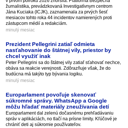
v prvom polroku 2026 zhoršila. Platforma Bezpečná
žurnalistika, prevádzkovaná Investigatívnym centrom
Jána Kuciaka (ICJK), zaznamenala za prvých šesť
mesiacov tohto roka 44 incidentov namierených proti
zástupcom médií a redakciám.
minulý mesiac
Prezident Pellegrini zatiaľ odmieta
nasťahovanie do štátnej vily, priestor by
chcel využiť inak
Peter Pellegrini sa do štátnej vily zatiaľ sťahovať nechce,
obáva sa reakcie verejnosti. Zdôrazňuje však, že do
budúcna má takýto typ bývania logiku.
minulý mesiac
Europarlament povoľuje skenovať
súkromné správy. WhatsApp a Google
môžu hľadať materiály zneužívania detí
Europarlament dal zelenú dočasnému prehľadávaniu
správ v aplikáciách, no tlačí na prísne limity. Kľúčové je
chrániť deti aj súkromie používateľov.