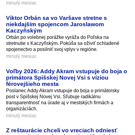
minulý mesiac
Viktor Orbán sa vo Varšave stretne s
niekdajším spojencom Jaroslawom
Kaczyňským
Orbán po volebnej porážke vyráža do Poľska na
stretnutie s Kaczyňským. Pokúša sa oživiť ochladené
spojenectvo a posilniť svoj vplyv v regióne.
minulý mesiac
Voľby 2026: Addy Akram vstupuje do boja o
primátora Spišskej Novej Vsi s víziou
férovejšieho mesta
Poslanec Addy Akram vstupuje do boja o primátorsky
post v Spišskej Novej Vsi. Sľubuje radikálnu
transparentnosť na úrade aj v mestských firmách a
organizáciách.
minulý mesiac
Z reštaurácie chceli vo vreciach odniesť