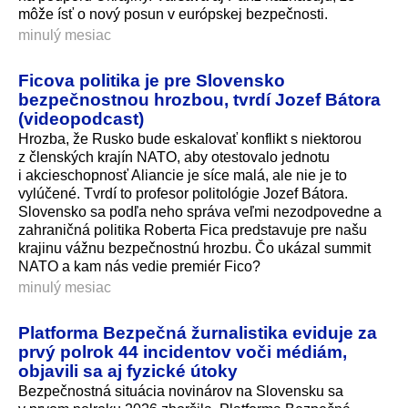
môže ísť o nový posun v európskej bezpečnosti.
minulý mesiac
Ficova politika je pre Slovensko
bezpečnostnou hrozbou, tvrdí Jozef Bátora
(videopodcast)
Hrozba, že Rusko bude eskalovať konflikt s niektorou
z členských krajín NATO, aby otestovalo jednotu
i akcieschopnosť Aliancie je síce malá, ale nie je to
vylúčené. Tvrdí to profesor politológie Jozef Bátora.
Slovensko sa podľa neho správa veľmi nezodpovedne a
zahraničná politika Roberta Fica predstavuje pre našu
krajinu vážnu bezpečnostnú hrozbu. Čo ukázal summit
NATO a kam nás vedie premiér Fico?
minulý mesiac
Platforma Bezpečná žurnalistika eviduje za
prvý polrok 44 incidentov voči médiám,
objavili sa aj fyzické útoky
Bezpečnostná situácia novinárov na Slovensku sa