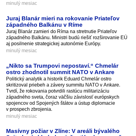
minulý mesiac
Juraj Blanár mieri na rokovanie Priateľov
západného Balkánu v Ríme
Juraj Blanár zamieri do Ríma na stretnutie Priateľov
západného Balkánu. Ministri budú riešiť rozširovanie EÚ
aj posilnenie strategickej autonómie Európy.
minulý mesiac
„Nikto sa Trumpovi nepostaví.“ Chmelár
ostro zhodnotil summit NATO v Ankare
Politický analytik a historik Eduard Chmelár ostro
skritizoval priebeh a závery summitu NATO v Ankare.
Tvrdí, že rokovania potvrdili rastúcu militarizáciu
západného sveta, čoraz väčšiu závislosť európskych
spojencov od Spojených štátov a ústup diplomacie
v prospech zbrojenia.
minulý mesiac
Masívny požiar v Zlíne: V areáli bývalého