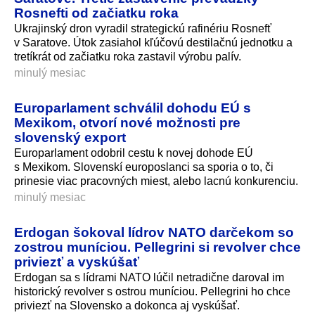
Rosnefti od začiatku roka
Ukrajinský dron vyradil strategickú rafinériu Rosnefť
v Saratove. Útok zasiahol kľúčovú destilačnú jednotku a
tretíkrát od začiatku roka zastavil výrobu palív.
minulý mesiac
Europarlament schválil dohodu EÚ s
Mexikom, otvorí nové možnosti pre
slovenský export
Europarlament odobril cestu k novej dohode EÚ
s Mexikom. Slovenskí europoslanci sa sporia o to, či
prinesie viac pracovných miest, alebo lacnú konkurenciu.
minulý mesiac
Erdogan šokoval lídrov NATO darčekom so
zostrou muníciou. Pellegrini si revolver chce
priviezť a vyskúšať
Erdogan sa s lídrami NATO lúčil netradične daroval im
historický revolver s ostrou muníciou. Pellegrini ho chce
priviezť na Slovensko a dokonca aj vyskúšať.