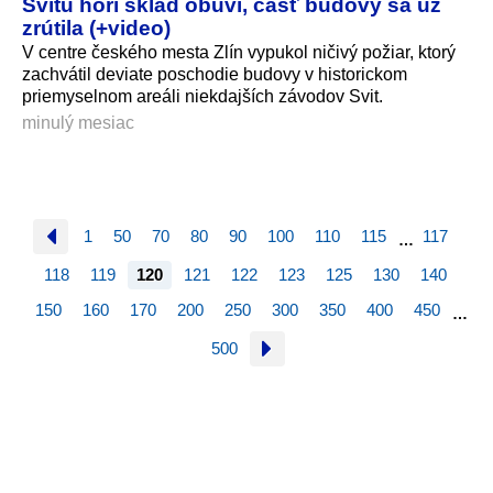
Svitu horí sklad obuvi, časť budovy sa už
zrútila (+video)
V centre českého mesta Zlín vypukol ničivý požiar, ktorý
zachvátil deviate poschodie budovy v historickom
priemyselnom areáli niekdajších závodov Svit.
minulý mesiac
1
50
70
80
90
100
110
115
117
…
118
119
120
121
122
123
125
130
140
150
160
170
200
250
300
350
400
450
…
500