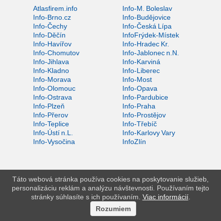
Atlasfirem.info
Info-M. Boleslav
Info-Brno.cz
Info-Budějovice
Info-Čechy
Info-Česká Lípa
Info-Děčín
InfoFrýdek-Místek
Info-Havířov
Info-Hradec Kr.
Info-Chomutov
Info-Jablonec n.N.
Info-Jihlava
Info-Karviná
Info-Kladno
Info-Liberec
Info-Morava
Info-Most
Info-Olomouc
Info-Opava
Info-Ostrava
Info-Pardubice
Info-Plzeň
Info-Praha
Info-Přerov
Info-Prostějov
Info-Teplice
Info-Třebíč
Info-Ústí n.L.
Info-Karlovy Vary
Info-Vysočina
InfoZlín
Táto webová stránka používa cookies na poskytovanie služieb,
personalizáciu reklám a analýzu návštevnosti. Používaním tejto
stránky súhlasíte s ich používaním.
Viac informácií
.
Rozumiem