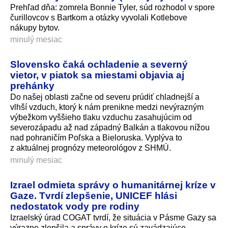
Prehľad dňa: zomrela Bonnie Tyler, súd rozhodol v spore
čurillovcov s Bartkom a otázky vyvolali Kotlebove
nákupy bytov.
minulý mesiac
Slovensko čaká ochladenie a severný
vietor, v piatok sa miestami objavia aj
prehánky
Do našej oblasti začne od severu prúdiť chladnejší a
vlhší vzduch, ktorý k nám prenikne medzi nevýrazným
výbežkom vyššieho tlaku vzduchu zasahujúcim od
severozápadu až nad západný Balkán a tlakovou nížou
nad pohraničím Poľska a Bieloruska. Vyplýva to
z aktuálnej prognózy meteorológov z SHMÚ.
minulý mesiac
Izrael odmieta správy o humanitárnej kríze v
Gaze. Tvrdí zlepšenie, UNICEF hlási
nedostatok vody pre rodiny
Izraelský úrad COGAT tvrdí, že situácia v Pásme Gazy sa
výrazne zlepšila a správy o kríze sú zavádzajúce.