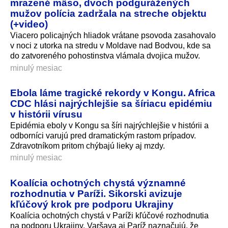
mrazené mäso, dvoch podgurážených
mužov polícia zadržala na streche objektu
(+video)
Viacero policajných hliadok vrátane psovoda zasahovalo
v noci z utorka na stredu v Moldave nad Bodvou, kde sa
do zatvoreného pohostinstva vlámala dvojica mužov.
minulý mesiac
Ebola láme tragické rekordy v Kongu. Africa
CDC hlási najrýchlejšie sa šíriacu epidémiu
v histórii vírusu
Epidémia eboly v Kongu sa šíri najrýchlejšie v histórii a
odborníci varujú pred dramatickým rastom prípadov.
Zdravotníkom pritom chýbajú lieky aj mzdy.
minulý mesiac
Koalícia ochotných chystá významné
rozhodnutia v Paríži. Sikorski avizuje
kľúčový krok pre podporu Ukrajiny
Koalícia ochotných chystá v Paríži kľúčové rozhodnutia
na podporu Ukrajiny. Varšava aj Paríž naznačujú, že