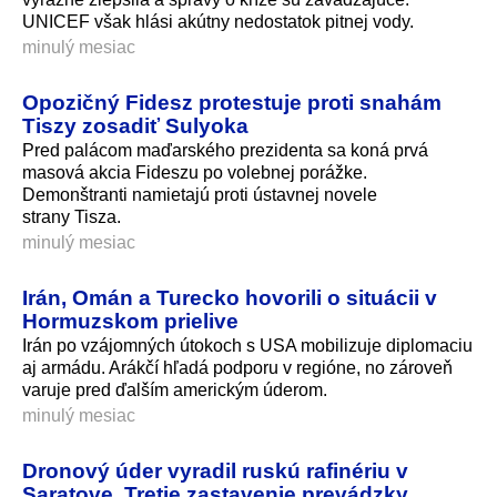
UNICEF však hlási akútny nedostatok pitnej vody.
minulý mesiac
Opozičný Fidesz protestuje proti snahám
Tiszy zosadiť Sulyoka
Pred palácom maďarského prezidenta sa koná prvá
masová akcia Fideszu po volebnej porážke.
Demonštranti namietajú proti ústavnej novele
strany Tisza.
minulý mesiac
Irán, Omán a Turecko hovorili o situácii v
Hormuzskom prielive
Irán po vzájomných útokoch s USA mobilizuje diplomaciu
aj armádu. Arákčí hľadá podporu v regióne, no zároveň
varuje pred ďalším americkým úderom.
minulý mesiac
Dronový úder vyradil ruskú rafinériu v
Saratove. Tretie zastavenie prevádzky