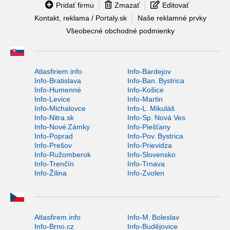
Pridať firmu
Zmazať
Editovať
Kontakt, reklama / Portaly.sk
Naše reklamné prvky
Všeobecné obchodné podmienky
Atlasfiriem.info
Info-Bardejov
Info-Bratislava
Info-Ban. Bystrica
Info-Humenné
Info-Košice
Info-Levice
Info-Martin
Info-Michalovce
Info-L. Mikuláš
Info-Nitra.sk
Info-Sp. Nová Ves
Info-Nové Zámky
Info-Piešťany
Info-Poprad
Info-Pov. Bystrica
Info-Prešov
Info-Prievidza
Info-Ružomberok
Info-Slovensko
Info-Trenčín
Info-Trnava
Info-Žilina
Info-Zvolen
Atlasfirem.info
Info-M. Boleslav
Info-Brno.cz
Info-Budějovice