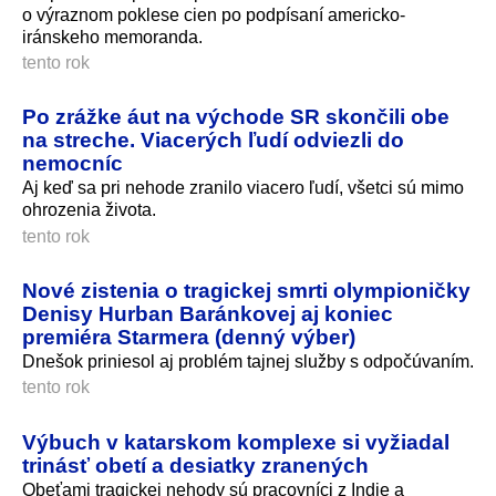
o výraznom poklese cien po podpísaní americko-
iránskeho memoranda.
tento rok
Po zrážke áut na východe SR skončili obe
na streche. Viacerých ľudí odviezli do
nemocníc
Aj keď sa pri nehode zranilo viacero ľudí, všetci sú mimo
ohrozenia života.
tento rok
Nové zistenia o tragickej smrti olympioničky
Denisy Hurban Baránkovej aj koniec
premiéra Starmera (denný výber)
Dnešok priniesol aj problém tajnej služby s odpočúvaním.
tento rok
Výbuch v katarskom komplexe si vyžiadal
trinásť obetí a desiatky zranených
Obeťami tragickej nehody sú pracovníci z Indie a