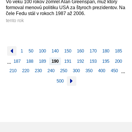
Vo veku 100 rokov zomrel Alan Greenspan, muž ktorý
formoval menovú politiku USA za štyroch prezidentov. Na
čele Fedu stál v rokoch 1987 až 2006.
tento rok
1
50
100
140
150
160
170
180
185
187
188
189
190
191
192
193
195
200
…
210
220
230
240
250
300
350
400
450
…
500