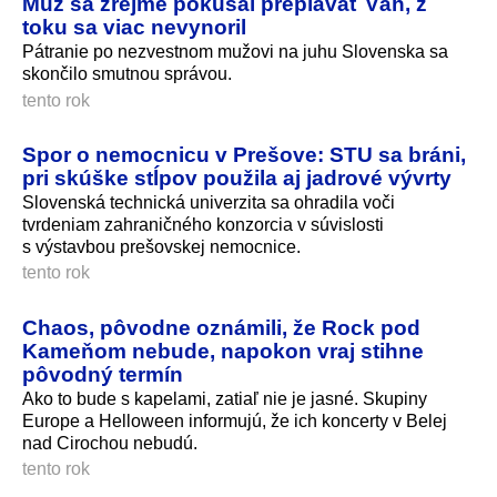
Muž sa zrejme pokúšal preplávať Váh, z
toku sa viac nevynoril
Pátranie po nezvestnom mužovi na juhu Slovenska sa
skončilo smutnou správou.
tento rok
Spor o nemocnicu v Prešove: STU sa bráni,
pri skúške stĺpov použila aj jadrové vývrty
Slovenská technická univerzita sa ohradila voči
tvrdeniam zahraničného konzorcia v súvislosti
s výstavbou prešovskej nemocnice.
tento rok
Chaos, pôvodne oznámili, že Rock pod
Kameňom nebude, napokon vraj stihne
pôvodný termín
Ako to bude s kapelami, zatiaľ nie je jasné. Skupiny
Europe a Helloween informujú, že ich koncerty v Belej
nad Cirochou nebudú.
tento rok