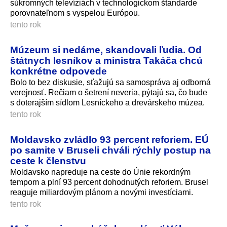
súkromných televíziách v technologickom štandarde
porovnateľnom s vyspelou Európou.
tento rok
Múzeum si nedáme, skandovali ľudia. Od
štátnych lesníkov a ministra Takáča chcú
konkrétne odpovede
Bolo to bez diskusie, sťažujú sa samospráva aj odborná
verejnosť. Rečiam o šetrení neveria, pýtajú sa, čo bude
s doterajším sídlom Lesníckeho a drevárskeho múzea.
tento rok
Moldavsko zvládlo 93 percent reforiem. EÚ
po samite v Bruseli chváli rýchly postup na
ceste k členstvu
Moldavsko napreduje na ceste do Únie rekordným
tempom a plní 93 percent dohodnutých reforiem. Brusel
reaguje miliardovým plánom a novými investíciami.
tento rok