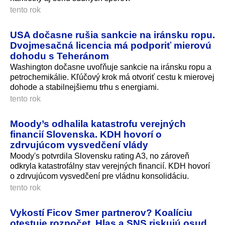
tento rok
USA dočasne rušia sankcie na iránsku ropu.
Dvojmesačná licencia má podporiť mierovú
dohodu s Teheránom
Washington dočasne uvoľňuje sankcie na iránsku ropu a
petrochemikálie. Kľúčový krok má otvoriť cestu k mierovej
dohode a stabilnejšiemu trhu s energiami.
tento rok
Moody’s odhalila katastrofu verejných
financií Slovenska. KDH hovorí o
zdrvujúcom vysvedčení vlády
Moody's potvrdila Slovensku rating A3, no zároveň
odkryla katastrofálny stav verejných financií. KDH hovorí
o zdrvujúcom vysvedčení pre vládnu konsolidáciu.
tento rok
Vykostí Ficov Smer partnerov? Koalíciu
otestuje rozpočet, Hlas a SNS riskujú osud