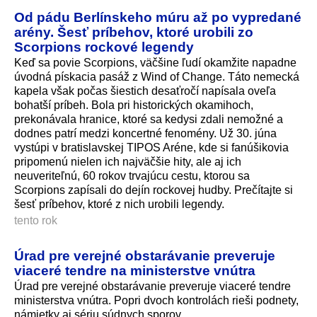
Od pádu Berlínskeho múru až po vypredané
arény. Šesť príbehov, ktoré urobili zo
Scorpions rockové legendy
Keď sa povie Scorpions, väčšine ľudí okamžite napadne
úvodná pískacia pasáž z Wind of Change. Táto nemecká
kapela však počas šiestich desaťročí napísala oveľa
bohatší príbeh. Bola pri historických okamihoch,
prekonávala hranice, ktoré sa kedysi zdali nemožné a
dodnes patrí medzi koncertné fenomény. Už 30. júna
vystúpi v bratislavskej TIPOS Aréne, kde si fanúšikovia
pripomenú nielen ich najväčšie hity, ale aj ich
neuveriteľnú, 60 rokov trvajúcu cestu, ktorou sa
Scorpions zapísali do dejín rockovej hudby. Prečítajte si
šesť príbehov, ktoré z nich urobili legendy.
tento rok
Úrad pre verejné obstarávanie preveruje
viaceré tendre na ministerstve vnútra
Úrad pre verejné obstarávanie preveruje viaceré tendre
ministerstva vnútra. Popri dvoch kontrolách rieši podnety,
námietky aj sériu súdnych sporov.