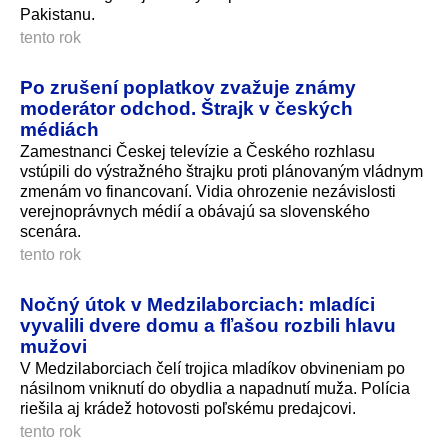
Pakistanu.
tento rok
Po zrušení poplatkov zvažuje známy
moderátor odchod. Štrajk v českých
médiách
Zamestnanci Českej televízie a Českého rozhlasu
vstúpili do výstražného štrajku proti plánovaným vládnym
zmenám vo financovaní. Vidia ohrozenie nezávislosti
verejnoprávnych médií a obávajú sa slovenského
scenára.
tento rok
Nočný útok v Medzilaborciach: mladíci
vyvalili dvere domu a fľašou rozbili hlavu
mužovi
V Medzilaborciach čelí trojica mladíkov obvineniam po
násilnom vniknutí do obydlia a napadnutí muža. Polícia
riešila aj krádež hotovosti poľskému predajcovi.
tento rok