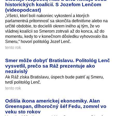
historických koalícií. S Jozefom Lenčom
(videopodcast)
„Všetci, ktorí boli nakoniec vykostení a ktorých
parlamentná prítomnosť sa skončila definitívne alebo na
určité obdobie, to docielili okrem iného aj tým, že vo
vládnej koalícii so Smerom zotrvali až do konca, až do
momentu, kedy to v konečnom dôsledku vyhovovalo iba
Smeru,“ hovorí politológ Jozef Lenč.
tento rok
Smer môže dobyť Bratislavu. Politológ Lenč
vysvetlil, prečo sa Ráž prezentuje ako
nezávislý
Ak Ráž získa Bratislavu, úspech bude patriť aj Smeru,
tvrdí politológ Lenč.
tento rok
Odišla ikona americkej ekonomiky. Alan
Greenspan, dlhoročný šéf Fedu, zomrel vo
veku sto rokov