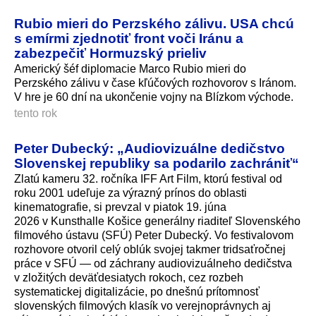
Rubio mieri do Perzského zálivu. USA chcú
s emírmi zjednotiť front voči Iránu a
zabezpečiť Hormuzský prieliv
Americký šéf diplomacie Marco Rubio mieri do
Perzského zálivu v čase kľúčových rozhovorov s Iránom.
V hre je 60 dní na ukončenie vojny na Blízkom východe.
tento rok
Peter Dubecký: „Audiovizuálne dedičstvo
Slovenskej republiky sa podarilo zachrániť“
Zlatú kameru 32. ročníka IFF Art Film, ktorú festival od
roku 2001 udeľuje za výrazný prínos do oblasti
kinematografie, si prevzal v piatok 19. júna
2026 v Kunsthalle Košice generálny riaditeľ Slovenského
filmového ústavu (SFÚ) Peter Dubecký. Vo festivalovom
rozhovore otvoril celý oblúk svojej takmer tridsaťročnej
práce v SFÚ — od záchrany audiovizuálneho dedičstva
v zložitých deväťdesiatych rokoch, cez rozbeh
systematickej digitalizácie, po dnešnú prítomnosť
slovenských filmových klasík vo verejnoprávnych aj